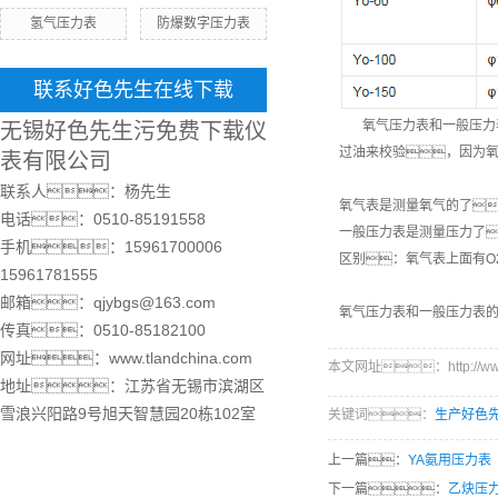
氢气压力表
防爆数字压力表
联系好色先生在线下载
氧气压力表和一般压力表
无锡好色先生污免费下载仪
过油来校验，因为氧
表有限公司
联系人：杨先生
氧气表是测量氧气的了
电话：0510-85191558
一般压力表是测量压力了
手机：15961700006
区别：氧气表上面有O
15961781555
邮箱：qjybgs@163.com
氧气压力表和一般压力表
传真：0510-85182100
网址：www.tlandchina.com
本文网址：http://www.tl
地址：江苏省无锡市滨湖区
雪浪兴阳路9号旭天智慧园20栋102室
关键词：
生产好色
上一篇：
YA氨用压力表
下一篇：
乙炔压