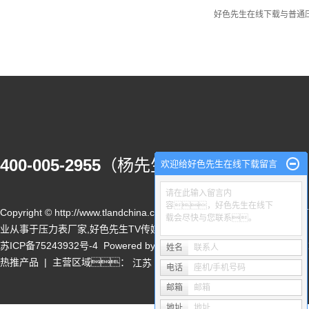
好色先生在线下载与普通
400-005-2955
（杨先生）
欢迎给好色先生在线下载留言
请在此输入留言内
容，好色先生在线下
Copyright © http://www.tlandchina.com/ 无锡好色先生污免费下载仪
载会尽快与您联系。
业从事于
压力表厂家
,
好色先生TV传媒
,
好色先生在线下载
, 欢迎来电咨询!
苏ICP备75243932号-4
Powered by
祥云平台
技术支持：
无锡网
姓名
联系人
热推产品
| 主营区域：
江苏
吴中
太仓
常熟
昆山
吴江
天津
武汉
电话
座机/手机号码
邮箱
邮箱
地址
地址