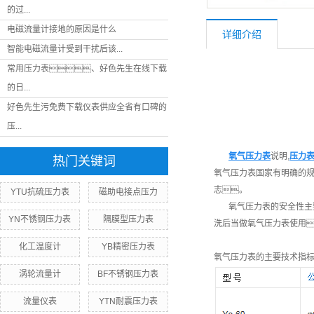
的过...
电磁流量计接地的原因是什么
详细介绍
智能电磁流量计受到干扰后该...
常用压力表、好色先生在线下载
的日...
好色先生污免费下载仪表供应全省有口碑的
压...
氧气压力表
说明,
压力
热门关键词
氧气压力表国家有明确的
志。
YTU抗硫压力表
磁助电接点压力
氧气压力表的安全性主要
YN不锈钢压力表
隔膜型压力表
洗后当做氧气压力表使用
化工温度计
YB精密压力表
氧气压力表的主要技术指
涡轮流量计
BF不锈钢压力表
流量仪表
YTN耐震压力表